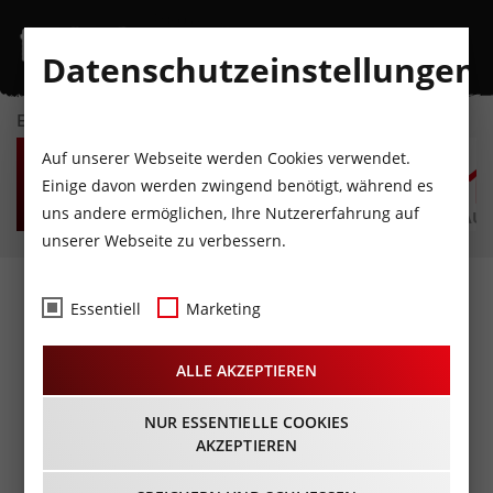
Datenschutzeinstellungen
EVENTKALENDER
SO
MO
DI
MI
DO
F
Auf unserer Webseite werden Cookies verwendet.
9
10
11
12
13
1
Einige davon werden zwingend benötigt, während es
uns andere ermöglichen, Ihre Nutzererfahrung auf
AUGUST
AUGUST
AUGUST
AUGUST
AUGUST
AUG
unserer Webseite zu verbessern.
Fotos
- Ziller unplugged
Essentiell
Marketing
live@Telfs
ALLE AKZEPTIEREN
15.11.2014
NUR ESSENTIELLE COOKIES
AKZEPTIEREN