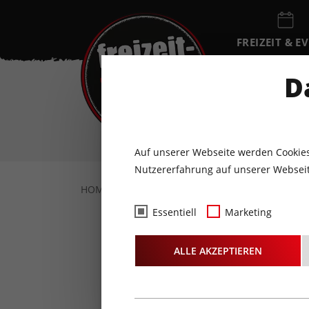
FREIZEIT & E
EVENTKALEN
D
DO
6
AUGUST
Auf unserer Webseite werden Cookies
Nutzererfahrung auf unserer Webseit
HOME
FOTOS & VIDEOS
FOTOS
16.
Essentiell
Marketing
Fotos
-
ALLE AKZEPTIEREN