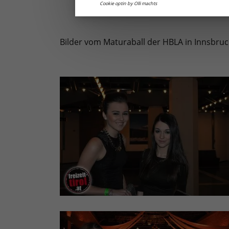
Cookie optin by Olli machts
Bilder vom Maturaball der HBLA in Innsbruc