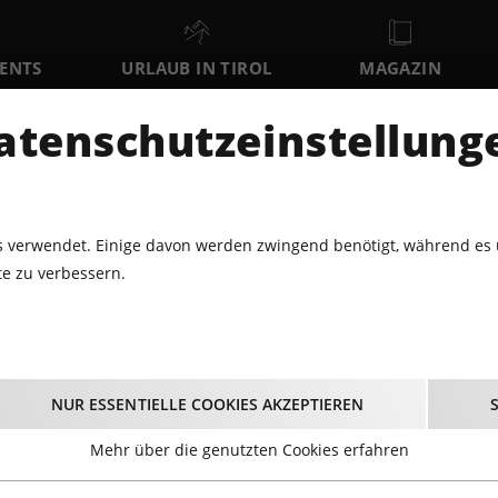
VENTS
URLAUB IN TIROL
MAGAZIN
DER
atenschutzeinstellung
FR
SA
SO
7
8
9
AUGUST
AUGUST
AUGUST
AU
 verwendet. Einige davon werden zwingend benötigt, während es 
e zu verbessern.
01.2016 - HBLA MATURABALL@CONGRESS INNSBRUCK
 HBLA Maturaball@C
NUR ESSENTIELLE COOKIES AKZEPTIEREN
Innsbruck
Mehr über die genutzten Cookies erfahren
16.01.2016