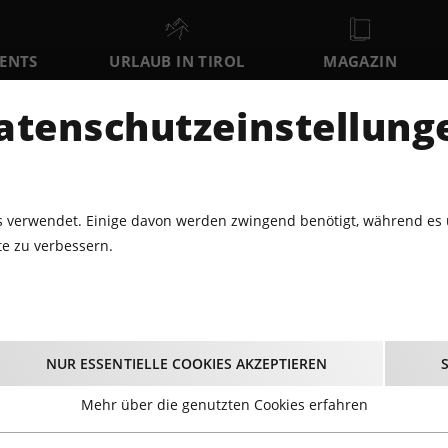
VENTS
URLAUB IN TIROL
MAGAZIN
DER
atenschutzeinstellung
SO
MO
DI
9
10
11
AUGUST
AUGUST
AUGUST
AU
 verwendet. Einige davon werden zwingend benötigt, während es 
e zu verbessern.
0.2014 - ÖH-ERSTSEMESTRIGENFEST@MENSA, TEIL 2
H-Erstsemestrigenfe
NUR ESSENTIELLE COOKIES AKZEPTIEREN
Teil 2
Mehr über die genutzten Cookies erfahren
17.10.2014