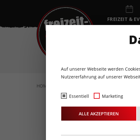
FREIZEIT & E
EVENTKALEN
D
SA
8
AUGUST
Auf unserer Webseite werden Cookies
Nutzererfahrung auf unserer Webseit
HOME
FOTOS & VIDEOS
FOTOS
17.1
Essentiell
Marketing
Fotos
- Ö
ALLE AKZEPTIEREN