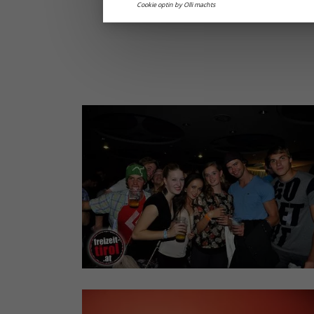
Cookie optin by Olli machts