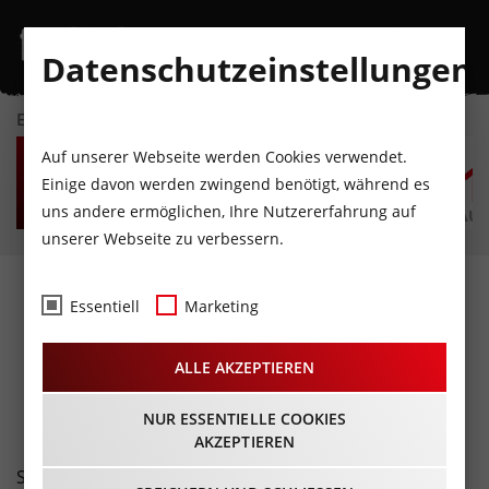
Datenschutzeinstellungen
EVENTKALENDER
FR
SA
SO
MO
DI
M
Auf unserer Webseite werden Cookies verwendet.
7
8
9
10
11
1
Einige davon werden zwingend benötigt, während es
uns andere ermöglichen, Ihre Nutzererfahrung auf
AUGUST
AUGUST
AUGUST
AUGUST
AUGUST
AUG
unserer Webseite zu verbessern.
Fotos
- Circus Roncalli
Essentiell
Marketing
Premiere@Innsbruck
ALLE AKZEPTIEREN
18.08.2018
NUR ESSENTIELLE COOKIES
AKZEPTIEREN
Seine vielumjubelte Premiere lieferte der Circus