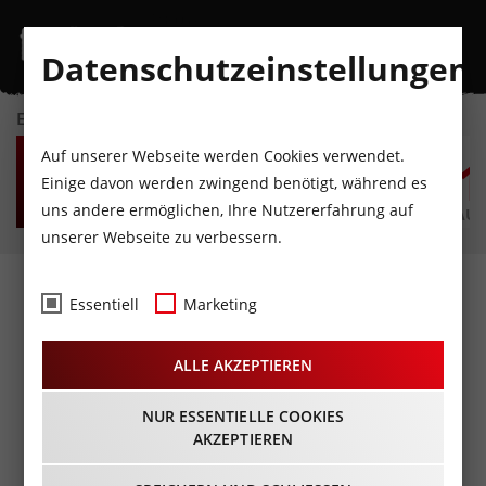
Datenschutzeinstellungen
EVENTKALENDER
SA
SO
MO
DI
MI
D
Auf unserer Webseite werden Cookies verwendet.
8
9
10
11
12
1
Einige davon werden zwingend benötigt, während es
uns andere ermöglichen, Ihre Nutzererfahrung auf
AUGUST
AUGUST
AUGUST
AUGUST
AUGUST
AUG
unserer Webseite zu verbessern.
Fotos
- Outletmesse
Essentiell
Marketing
Innsbruck@Hafen
ALLE AKZEPTIEREN
18.10.2014
NUR ESSENTIELLE COOKIES
AKZEPTIEREN