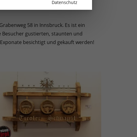
Datenschutz
Grabenweg 58 in Innsbruck. Es ist ein
he Besucher gustierten, staunten und
 Exponate besichtigt und gekauft werden!