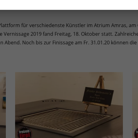
e Plattform für verschiedenste Künstler im Atrium Amras, am 
 Vernissage 2019 fand Freitag, 18. Oktober statt. Zahlreic
n Abend. Noch bis zur Finissage am Fr. 31.01.20 können die