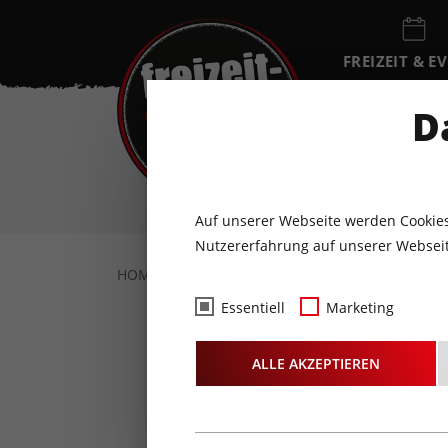
FREIZEIT & E
EVENTKALEN
D
DO
6
AUGUST
Auf unserer Webseite werden Cookies
Nutzererfahrung auf unserer Webseit
HOME
FOTOS & VIDEOS
FOTOS
18.1
Essentiell
Marketing
Fotos
- V
ALLE AKZEPTIEREN