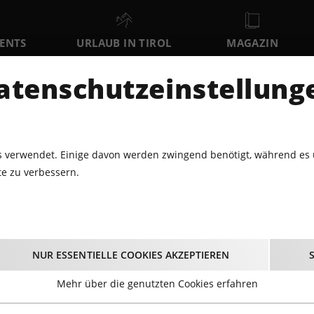
VENTS
URLAUB IN TIROL
MAGAZIN
DER
atenschutzeinstellung
FR
SA
SO
7
8
9
AUGUST
AUGUST
AUGUST
AU
 verwendet. Einige davon werden zwingend benötigt, während es 
e zu verbessern.
0.2019 - VERNISSAGE LE MALHEUR@ATRIUM AMRAS
ernissage Le Malheu
NUR ESSENTIELLE COOKIES AKZEPTIEREN
Amras
Mehr über die genutzten Cookies erfahren
18.10.2019