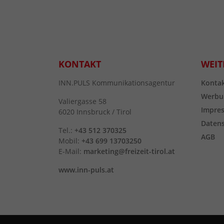
KONTAKT
WEIT
INN.PULS Kommunikationsagentur
Konta
Werbu
Valiergasse 58
Impre
6020 Innsbruck / Tirol
Daten
Tel.:
+43 512 370325
AGB
Mobil:
+43 699 13703250
E-Mail:
marketing@freizeit-tirol.at
www.inn-puls.at