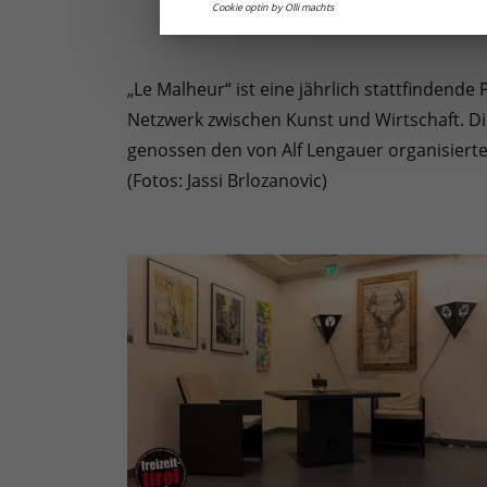
Cookie optin by Olli machts
„Le Malheur“ ist eine jährlich stattfindend
Netzwerk zwischen Kunst und Wirtschaft. Die
genossen den von Alf Lengauer organisierte
(Fotos: Jassi Brlozanovic)