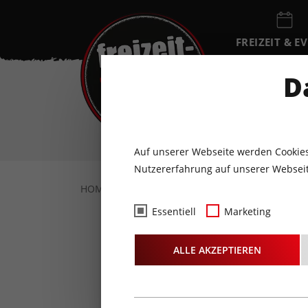
FREIZEIT & E
EVENTKALEN
D
SA
8
AUGUST
Auf unserer Webseite werden Cookies
Nutzererfahrung auf unserer Webseit
HOME
FOTOS & VIDEOS
FOTOS
18.1
Essentiell
Marketing
Fot
ALLE AKZEPTIEREN