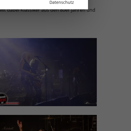
Datenschutz
 Mit dabei Klassiker aus den 80er Jahren und