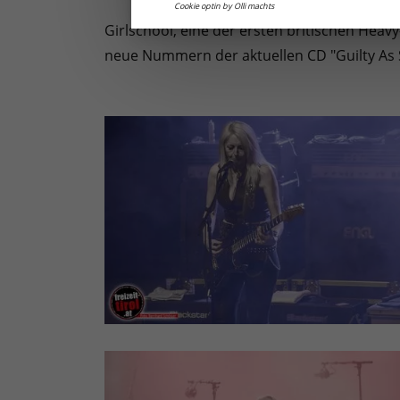
Cookie optin by Olli machts
Girlschool, eine der ersten britischen Heavy
neue Nummern der aktuellen CD "Guilty As Si