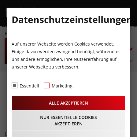
Datenschutzeinstellungen
EVENTKALENDER
SA
SO
MO
DI
MI
D
Auf unserer Webseite werden Cookies verwendet.
8
9
10
11
12
1
Einige davon werden zwingend benötigt, während es
uns andere ermöglichen, Ihre Nutzererfahrung auf
AUGUST
AUGUST
AUGUST
AUGUST
AUGUST
AUG
unserer Webseite zu verbessern.
Fotos
- 2. Immobilien-
Essentiell
Marketing
Stammtisch Innsbruck
ALLE AKZEPTIEREN
02.06.2022
NUR ESSENTIELLE COOKIES
AKZEPTIEREN
Die Firmengruppe P&R, ABC und WAT lud mit Partnern