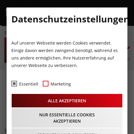
Datenschutzeinstellungen
EVENTKALENDER
DO
FR
SA
SO
MO
D
Auf unserer Webseite werden Cookies verwendet.
6
7
8
9
10
1
Einige davon werden zwingend benötigt, während es
uns andere ermöglichen, Ihre Nutzererfahrung auf
AUGUST
AUGUST
AUGUST
AUGUST
AUGUST
AUG
unserer Webseite zu verbessern.
Fotos
- Serenity live@Hard
Essentiell
Marketing
Rock Cafe Innsbruck
ALLE AKZEPTIEREN
21.02.2019
NUR ESSENTIELLE COOKIES
AKZEPTIEREN
Serenity, die erfolgreiche Symphonic-Metal-Band aus