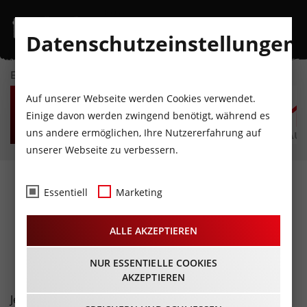
Datenschutzeinstellungen
EVENTKALENDER
FR
SA
SO
MO
DI
M
Auf unserer Webseite werden Cookies verwendet.
7
8
9
10
11
1
Einige davon werden zwingend benötigt, während es
uns andere ermöglichen, Ihre Nutzererfahrung auf
AUGUST
AUGUST
AUGUST
AUGUST
AUGUST
AUG
unserer Webseite zu verbessern.
Fotos
- Jetzt und Wir
Essentiell
Marketing
Videodreh@Innsbruck
ALLE AKZEPTIEREN
21.09.2019
NUR ESSENTIELLE COOKIES
AKZEPTIEREN
Jetzt und Wir, aktuelle Shootingstars der Tiroler