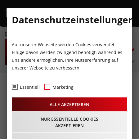
Datenschutzeinstellungen
EVENTKALENDER
SA
SO
MO
DI
MI
D
Auf unserer Webseite werden Cookies verwendet.
8
9
10
11
12
1
Einige davon werden zwingend benötigt, während es
uns andere ermöglichen, Ihre Nutzererfahrung auf
AUGUST
AUGUST
AUGUST
AUGUST
AUGUST
AUG
unserer Webseite zu verbessern.
Fotos
- Aftershave
Essentiell
Marketing
22.02.2014
ALLE AKZEPTIEREN
NUR ESSENTIELLE COOKIES
AKZEPTIEREN