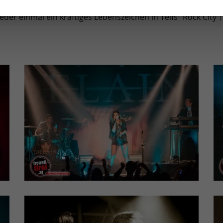
der einmal ein kräftiges Lebenszeichen in Telfs "Rock City"!