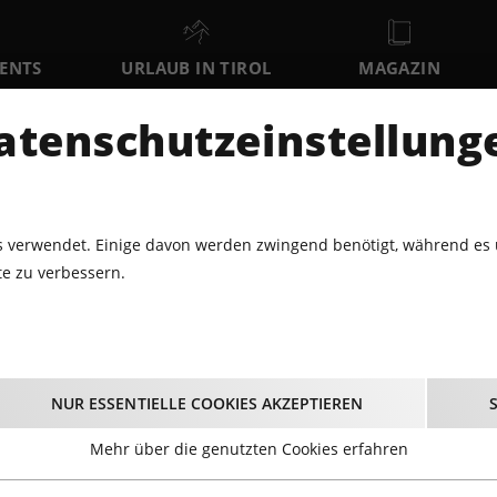
VENTS
URLAUB IN TIROL
MAGAZIN
DER
atenschutzeinstellung
SA
SO
MO
8
9
10
AUGUST
AUGUST
AUGUST
AU
 verwendet. Einige davon werden zwingend benötigt, während es 
e zu verbessern.
3.2015 - DELAIN LIVE@RATHAUSSAAL TELFS
Delain live@Rathaussa
NUR ESSENTIELLE COOKIES AKZEPTIEREN
22.03.2015
Mehr über die genutzten Cookies erfahren