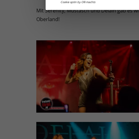
Cookie optin by Olli machts
Mit Serenity, Mustasch und Delain gab es wie
Oberland!