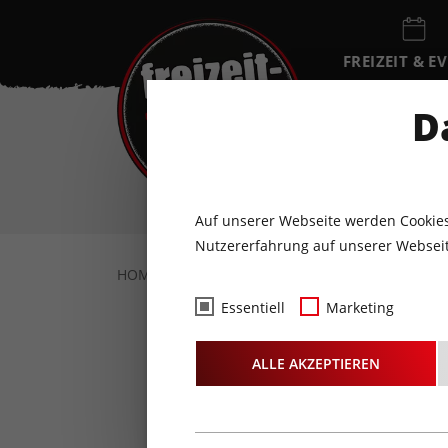
FREIZEIT & E
EVENTKALEN
D
FR
7
AUGUST
Auf unserer Webseite werden Cookies
Nutzererfahrung auf unserer Webseit
HOME
FOTOS & VIDEOS
FOTOS
22.0
Essentiell
Marketing
Fotos
- 
ALLE AKZEPTIEREN