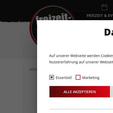
FREIZEIT & E
EVENTKALEN
D
SA
8
AUGUST
Auf unserer Webseite werden Cookies
Nutzererfahrung auf unserer Webseit
HOME
FOTOS & VIDEOS
FOTOS
22.0
Essentiell
Marketing
Fotos
- Fi
ALLE AKZEPTIEREN