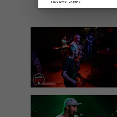
Cookie optin by Olli machts