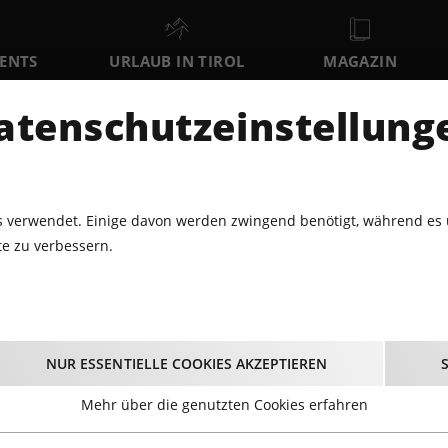
VENTS
URLAUB IN TIROL
MAGAZIN
DER
atenschutzeinstellung
SO
MO
DI
9
10
11
AUGUST
AUGUST
AUGUST
AU
 verwendet. Einige davon werden zwingend benötigt, während es 
e zu verbessern.
8.2014 - FINALE TIROL ROCKT, PART 3 @HALY`S
nale Tirol Rockt, par
NUR ESSENTIELLE COOKIES AKZEPTIEREN
22.08.2014
Mehr über die genutzten Cookies erfahren