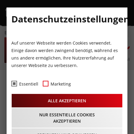
Datenschutzeinstellungen
EVENTKALENDER
SO
MO
DI
MI
DO
F
Auf unserer Webseite werden Cookies verwendet.
9
10
11
12
13
1
Einige davon werden zwingend benötigt, während es
uns andere ermöglichen, Ihre Nutzererfahrung auf
AUGUST
AUGUST
AUGUST
AUGUST
AUGUST
AUG
unserer Webseite zu verbessern.
Fotos
- European Street
Essentiell
Marketing
Food
ALLE AKZEPTIEREN
Festival@Olympiaworld
Innsbruck
NUR ESSENTIELLE COOKIES
AKZEPTIEREN
23.09.2017