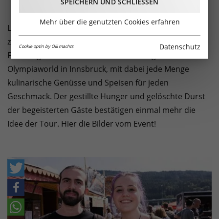
SPEICHERN UND SCHLIESSEN
Mehr über die genutzten Cookies erfahren
Leckereien und Gaumenfreuden aus der ganzen Welt
zu Gast in Innsbruck! Das European Street Food
Datenschutz
Cookie optin by Olli machts
Festival gastierte erstmals auf dem Freigelände der
Olympiaworld in Innsbruck, mit dabei jede Menge
kulinarische Genüsse und Speisen für jeden
Geschmack. Der gestillte Hunger und gelöschte Durst
der begeisterten Gäste bestätigen einmal mehr die
Idee der Tour. Hier die Bilder vom Event!