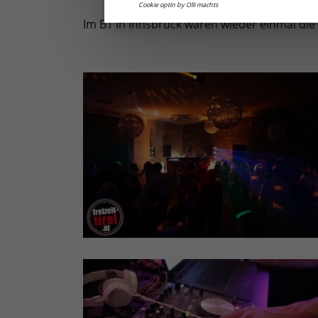
Cookie optin by Olli machts
Im B1 in Innsbruck waren wieder einmal die 