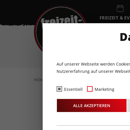
FREIZEIT & E
EVENTKALEN
D
DO
6
AUGUST
Auf unserer Webseite werden Cookies
Nutzererfahrung auf unserer Webseit
HOME
FOTOS & VIDEOS
FOTOS
24.0
Essentiell
Marketing
Fotos
- W
ALLE AKZEPTIEREN