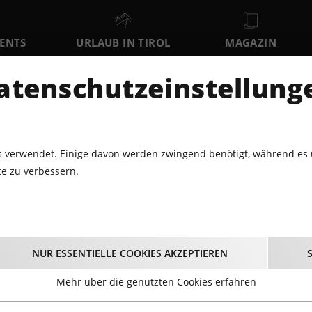
VENTS
URLAUB IN TIROL
MAGAZIN
DER
atenschutzeinstellung
FR
SA
SO
7
8
9
AUGUST
AUGUST
AUGUST
AU
 verwendet. Einige davon werden zwingend benötigt, während es 
e zu verbessern.
4.2016 - WORLD MUSIC NIGHT@B1 INNSBRUCK
orld Music Night@B1 
NUR ESSENTIELLE COOKIES AKZEPTIEREN
24.04.2016
Mehr über die genutzten Cookies erfahren