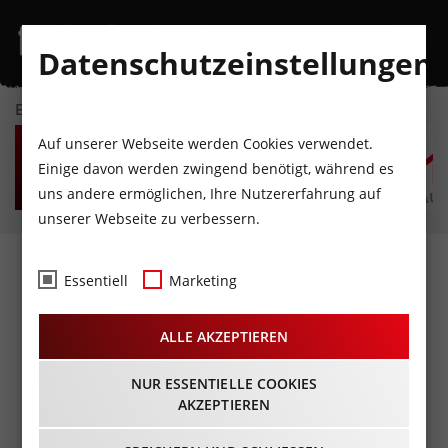
Datenschutzeinstellungen
EVENTKALENDER
FR
SA
SO
MO
DI
M
Auf unserer Webseite werden Cookies verwendet.
7
8
9
10
11
1
Einige davon werden zwingend benötigt, während es
uns andere ermöglichen, Ihre Nutzererfahrung auf
AUGUST
AUGUST
AUGUST
AUGUST
AUGUST
AUG
unserer Webseite zu verbessern.
Fotos
-
Essentiell
Marketing
Flughafenfest@Flughafen
ALLE AKZEPTIEREN
Innsbruck
26.10.2018
NUR ESSENTIELLE COOKIES
AKZEPTIEREN