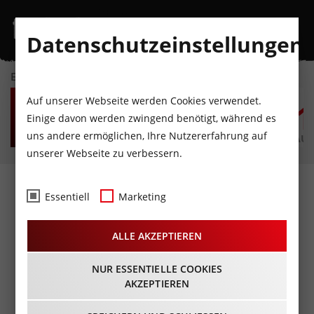
Datenschutzeinstellungen
EVENTKALENDER
FR
SA
SO
MO
DI
M
Auf unserer Webseite werden Cookies verwendet.
7
8
9
10
11
1
Einige davon werden zwingend benötigt, während es
uns andere ermöglichen, Ihre Nutzererfahrung auf
AUGUST
AUGUST
AUGUST
AUGUST
AUGUST
AUG
unserer Webseite zu verbessern.
Fotos
- Blue Chip
Essentiell
Marketing
28.02.2014
ALLE AKZEPTIEREN
NUR ESSENTIELLE COOKIES
AKZEPTIEREN