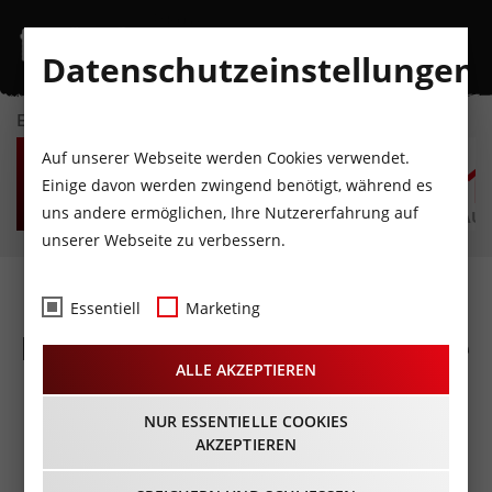
Datenschutzeinstellungen
EVENTKALENDER
SA
SO
MO
DI
MI
D
Auf unserer Webseite werden Cookies verwendet.
8
9
10
11
12
1
Einige davon werden zwingend benötigt, während es
uns andere ermöglichen, Ihre Nutzererfahrung auf
AUGUST
AUGUST
AUGUST
AUGUST
AUGUST
AUG
unserer Webseite zu verbessern.
Fotos
-
Essentiell
Marketing
Faschingsdienstag@Coffee
ALLE AKZEPTIEREN
Bar Innsbruck
28.02.2017
NUR ESSENTIELLE COOKIES
AKZEPTIEREN