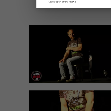
Cookie optin by Olli machts