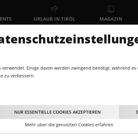
VENTS
URLAUB IN TIROL
MAGAZIN
DER
atenschutzeinstellung
MO
DI
MI
10
11
12
AUGUST
AUGUST
AUGUST
AU
 verwendet. Einige davon werden zwingend benötigt, während es 
e zu verbessern.
3.2014 - ROLAND DÜRINGER LIVE@TELFS
 Roland Düringer liv
NUR ESSENTIELLE COOKIES AKZEPTIEREN
28.03.2014
Mehr über die genutzten Cookies erfahren