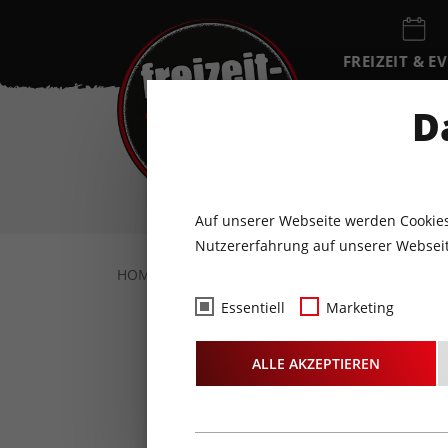
FREIZEIT & E
EVENTKALEN
D
SO
9
AUGUST
Auf unserer Webseite werden Cookies
Nutzererfahrung auf unserer Webseit
HOME
FOTOS & VIDEOS
FOTOS
28.0
Essentiell
Marketing
Fotos
-
ALLE AKZEPTIEREN