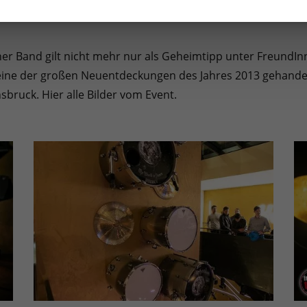
er Band gilt nicht mehr nur als Geheimtipp unter FreundI
eine der großen Neuentdeckungen des Jahres 2013 gehandelt.
sbruck. Hier alle Bilder vom Event.