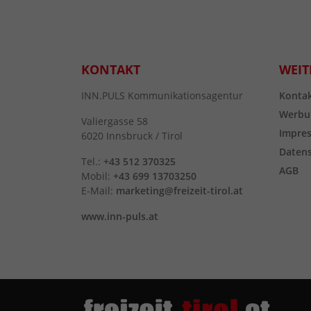
KONTAKT
WEIT
INN.PULS Kommunikationsagentur
Konta
Werbu
Valiergasse 58
Impre
6020 Innsbruck / Tirol
Daten
Tel.:
+43 512 370325
AGB
Mobil:
+43 699 13703250
E-Mail:
marketing@freizeit-tirol.at
www.inn-puls.at