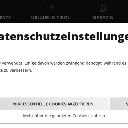
VENTS
URLAUB IN TIROL
MAGAZIN
DER
atenschutzeinstellung
SO
MO
DI
9
10
11
AUGUST
AUGUST
AUGUST
AU
 verwendet. Einige davon werden zwingend benötigt, während es 
e zu verbessern.
4.2018 - JOHN DAWA LIVE@HARD ROCK CAFE INNSBRUCK
ohn Dawa live@Hard 
NUR ESSENTIELLE COOKIES AKZEPTIEREN
Innsbruck
Mehr über die genutzten Cookies erfahren
28.04.2018