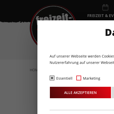
FREIZEIT & E
EVENTKALEN
D
SA
8
AUGUST
Auf unserer Webseite werden Cookies
Nutzererfahrung auf unserer Webseit
HOME
FOTOS & VIDEOS
FOTOS
28.0
Essentiell
Marketing
Fotos
- J
ALLE AKZEPTIEREN