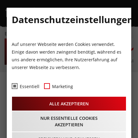
Datenschutzeinstellungen
EVENTKALENDER
SO
MO
DI
MI
DO
F
Auf unserer Webseite werden Cookies verwendet.
9
10
11
12
13
1
Einige davon werden zwingend benötigt, während es
uns andere ermöglichen, Ihre Nutzererfahrung auf
AUGUST
AUGUST
AUGUST
AUGUST
AUGUST
AUG
unserer Webseite zu verbessern.
Fotos
- Birthday Bash
Essentiell
Marketing
Irene@Livestage
ALLE AKZEPTIEREN
Innsbruck
28.09.2018
NUR ESSENTIELLE COOKIES
AKZEPTIEREN