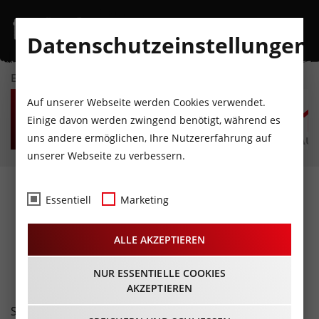
Datenschutzeinstellungen
EVENTKALENDER
DO
FR
SA
SO
MO
D
Auf unserer Webseite werden Cookies verwendet.
6
7
8
9
10
1
Einige davon werden zwingend benötigt, während es
uns andere ermöglichen, Ihre Nutzererfahrung auf
AUGUST
AUGUST
AUGUST
AUGUST
AUGUST
AUG
unserer Webseite zu verbessern.
Fotos
- Coffee Bar
Essentiell
Marketing
Innsbruck
ALLE AKZEPTIEREN
29.02.2020
NUR ESSENTIELLE COOKIES
AKZEPTIEREN
Samstag Abend: feiner Rock-Sound, Burger & Beer,