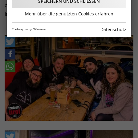
SPEICHERN UND SCHLIESSEN
coole Leute - das ist die Coffee Bar im Dez-Gelände in
Innsbruck! Hier die Bilder! (Fotos: Paul Weber).
Mehr über die genutzten Cookies erfahren
Datenschutz
Cookie optin by Olli machts