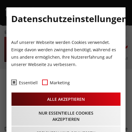
Datenschutzeinstellungen
EVENTKALENDER
FR
SA
SO
MO
DI
M
Auf unserer Webseite werden Cookies verwendet.
7
8
9
10
11
1
Einige davon werden zwingend benötigt, während es
uns andere ermöglichen, Ihre Nutzererfahrung auf
AUGUST
AUGUST
AUGUST
AUGUST
AUGUST
AUG
unserer Webseite zu verbessern.
Fotos
- Technikerball, Teil
Essentiell
Marketing
4@Congress Innsbruck
ALLE AKZEPTIEREN
30.01.2016
NUR ESSENTIELLE COOKIES
AKZEPTIEREN
Der große Ball der HTL im Congress Innsbruck - hier die