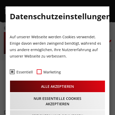
Datenschutzeinstellungen
EVENTKALENDER
FR
SA
SO
MO
DI
M
Auf unserer Webseite werden Cookies verwendet.
7
8
9
10
11
1
Einige davon werden zwingend benötigt, während es
uns andere ermöglichen, Ihre Nutzererfahrung auf
AUGUST
AUGUST
AUGUST
AUGUST
AUGUST
AUG
unserer Webseite zu verbessern.
Fotos
- Rennen Herren
Essentiell
Marketing
Elite@Rad-WM Innsbruck
ALLE AKZEPTIEREN
30.09.2018
NUR ESSENTIELLE COOKIES
AKZEPTIEREN
Die Rad-WM in Innsbruck - Tirol! Eine im Vorgeld sehr