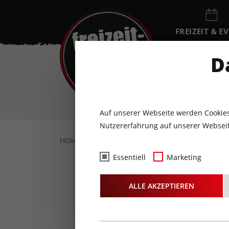
FREIZEIT & E
EVENTKALEN
D
SA
8
AUGUST
Auf unserer Webseite werden Cookies
Nutzererfahrung auf unserer Webseit
HOME
FOTOS & VIDEOS
FOTOS
15.0
Essentiell
Marketing
Fotos
- 
ALLE AKZEPTIEREN