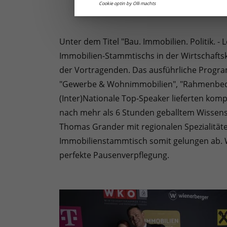
Cookie optin by Olli machts
Unter dem Titel "Bau. Immobilien. Politik. 
Immobilien-Stammtischs in der Wirtschafts
der Vortragenden. Das ausführliche Program
"Gewerbe & Wohnimmobilien", "Rahmenbedingu
(Inter)Nationale Top-Speaker lieferten kom
nach mehr als 6 Stunden geballtem Wissens
Thomas Grander mit regionalen Spezialität
Immobilienstammtisch somit gelungen ab. W
perfekte Pausenverpflegung.