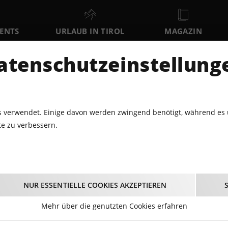
VENTS
URLAUB IN TIROL
MAGAZIN
DER
atenschutzeinstellung
SO
MO
DI
9
10
11
AUGUST
AUGUST
AUGUST
AU
 verwendet. Einige davon werden zwingend benötigt, während es 
e zu verbessern.
1.2026 - 6. IMMOBILIENSTAMMTISCH@WK TIROL
6. Immobilienstamm
NUR ESSENTIELLE COOKIES AKZEPTIEREN
Tirol
Mehr über die genutzten Cookies erfahren
15.01.2026