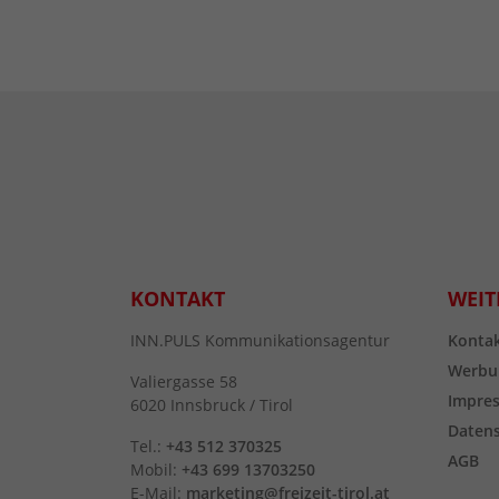
KONTAKT
WEIT
INN.PULS Kommunikationsagentur
Konta
Werbu
Valiergasse 58
Impre
6020 Innsbruck / Tirol
Daten
Tel.:
+43 512 370325
AGB
Mobil:
+43 699 13703250
E-Mail:
marketing@freizeit-tirol.at