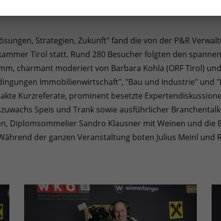
- Lösungen, Strategien, Zukunft" fand die von der P&R Verwa
kammer Tirol statt. Rund 280 Besucher folgten den spann
m, charmant moderiert von Barbara Kohla (ORF Tirol) und Ve
ngen Immobilienwirtschaft", "Bau und Industrie" und "Rech
pakte Kurzreferate, prominent besetzte Expertendiskussion
zuwachs Speis und Trank sowie ausführlicher Branchentalk 
en, Diplomsommelier Sandro Klausner mit Weinen und die 
ährend der ganzen Veranstaltung boten Julius Meinl und Re