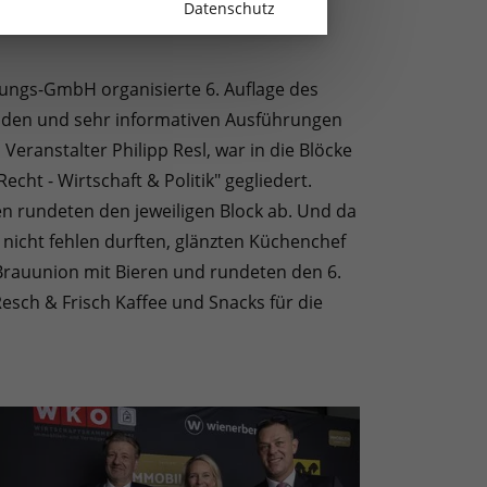
Datenschutz
ltungs-GmbH organisierte 6. Auflage des
enden und sehr informativen Ausführungen
ranstalter Philipp Resl, war in die Blöcke
t - Wirtschaft & Politik" gegliedert.
en rundeten den jeweiligen Block ab. Und da
nicht fehlen durften, glänzten Küchenchef
Brauunion mit Bieren und rundeten den 6.
sch & Frisch Kaffee und Snacks für die