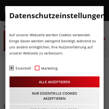
Datenschutzeinstellungen
EVENTKALENDER
MO
DI
MI
DO
FR
S
Auf unserer Webseite werden Cookies verwendet.
10
11
12
13
14
1
Einige davon werden zwingend benötigt, während es
uns andere ermöglichen, Ihre Nutzererfahrung auf
AUGUST
AUGUST
AUGUST
AUGUST
AUGUST
AUG
unserer Webseite zu verbessern.
Fotos
- Luis aus Südtirol
Essentiell
Marketing
live@B4 Zirl
ALLE AKZEPTIEREN
24.05.2023
NUR ESSENTIELLE COOKIES
AKZEPTIEREN
Der Luis aus Südtirol ist unterwegs. Und das seit über