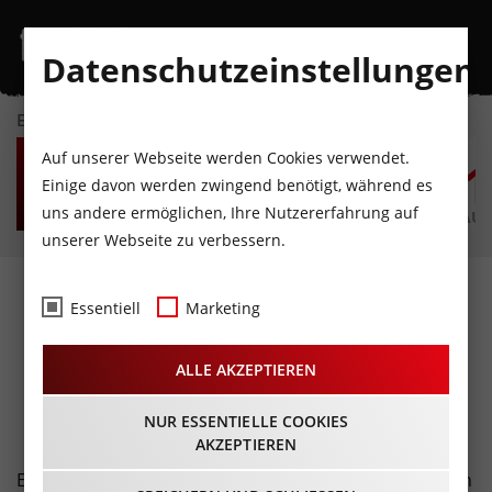
Datenschutzeinstellungen
EVENTKALENDER
DO
FR
SA
SO
MO
D
Auf unserer Webseite werden Cookies verwendet.
6
7
8
9
10
1
Einige davon werden zwingend benötigt, während es
uns andere ermöglichen, Ihre Nutzererfahrung auf
AUGUST
AUGUST
AUGUST
AUGUST
AUGUST
AUG
unserer Webseite zu verbessern.
Fotos
- McDonald’s trifft
Essentiell
Marketing
Mode@Innsbruck
ALLE AKZEPTIEREN
18.06.2025
NUR ESSENTIELLE COOKIES
AKZEPTIEREN
Eine Crew-Uniform, die nicht nur gut aussieht, sondern