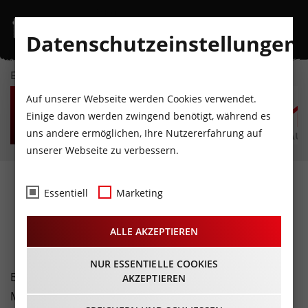
Datenschutzeinstellungen
EVENTKALENDER
FR
SA
SO
MO
DI
M
Auf unserer Webseite werden Cookies verwendet.
7
8
9
10
11
1
Einige davon werden zwingend benötigt, während es
uns andere ermöglichen, Ihre Nutzererfahrung auf
AUGUST
AUGUST
AUGUST
AUGUST
AUGUST
AUG
unserer Webseite zu verbessern.
Fotos
- Mullerlauf@Thaur
Essentiell
Marketing
08.02.2026
ALLE AKZEPTIEREN
NUR ESSENTIELLE COOKIES
Bei Kaiserwetter und Sonne pur lockte das Thaurer
AKZEPTIEREN
Mullerlaufen wieder über 10.000 begeisterte Besucher