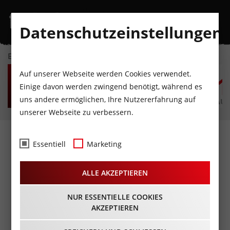
Datenschutzeinstellungen
EVENTKALENDER
FR
SA
SO
MO
DI
M
Auf unserer Webseite werden Cookies verwendet.
7
8
9
10
11
1
Einige davon werden zwingend benötigt, während es
uns andere ermöglichen, Ihre Nutzererfahrung auf
AUGUST
AUGUST
AUGUST
AUGUST
AUGUST
AUG
unserer Webseite zu verbessern.
Fotos
- Präsentation
Essentiell
Marketing
Innsbruck
ALLE AKZEPTIEREN
Spiel@Wagner`sche
21.10.2020
NUR ESSENTIELLE COOKIES
AKZEPTIEREN