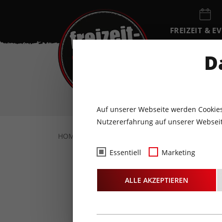
FREIZEIT & E
EVENTKALEN
D
SO
9
AUGUST
Auf unserer Webseite werden Cookies
Nutzererfahrung auf unserer Webseit
HOME
FOTOS & VIDEOS
FOTOS
08.1
Essentiell
Marketing
ALLE AKZEPTIEREN
liv