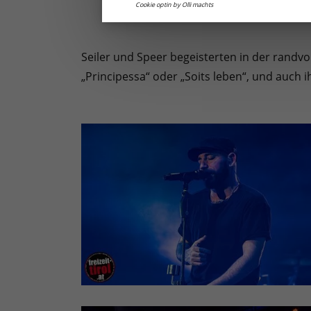
Cookie optin by Olli machts
Seiler und Speer begeisterten in der randv
„Principessa“ oder „Soits leben“, und auch i