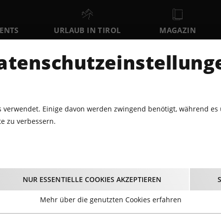
VENTS
URLAUB IN TIROL
MAGAZIN
DER
atenschutzeinstellung
MO
DI
MI
10
11
12
AUGUST
AUGUST
AUGUST
AU
 verwendet. Einige davon werden zwingend benötigt, während es 
e zu verbessern.
2.2023 - SEILER UND SPEER LIVE@OLYMPIAWORLD INNSBRUCK
Fotos
- Seiler und Spe
NUR ESSENTIELLE COOKIES AKZEPTIEREN
e@Olympiaworld Innsb
Mehr über die genutzten Cookies erfahren
08.12.2023