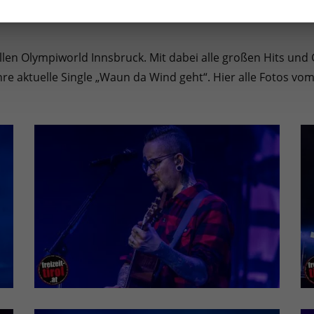
ollen Olympiworld Innsbruck. Mit dabei alle großen Hits u
hre aktuelle Single „Waun da Wind geht“. Hier alle Fotos vom