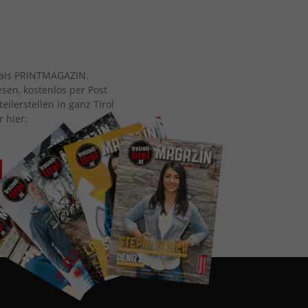
ch als PRINTMAGAZIN.
esen, kostenlos per Post
eilerstellen in ganz Tirol
r hier: