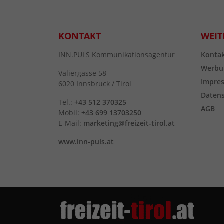
KONTAKT
WEIT
INN.PULS Kommunikationsagentur
Konta
Werbu
Valiergasse 58
Impre
6020 Innsbruck / Tirol
Daten
Tel.:
+43 512 370325
AGB
Mobil:
+43 699 13703250
E-Mail:
marketing@freizeit-tirol.at
www.inn-puls.at