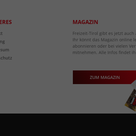
ERES
MAGAZIN
kt
Freizeit-Tirol gibt es jetzt au
Ihr könnt das Magazin online l
ng
abonnieren oder bei vielen Vert
ssum
mitnehmen. Alle Infos findet ih
schutz
ZUM MAGAZIN