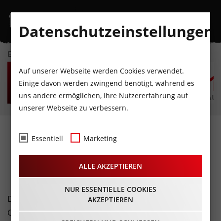
Datenschutzeinstellungen
EVENTKALENDER
SA
SO
MO
DI
MI
D
Auf unserer Webseite werden Cookies verwendet.
8
9
10
11
12
1
Einige davon werden zwingend benötigt, während es
uns andere ermöglichen, Ihre Nutzererfahrung auf
AUGUST
AUGUST
AUGUST
AUGUST
AUGUST
AUG
unserer Webseite zu verbessern.
Video
- Die Tiroler Bäder
Essentiell
Marketing
19.09.2022
ALLE AKZEPTIEREN
NUR ESSENTIELLE COOKIES
Der erste Sommer ohne Einschränkungen nach
AKZEPTIEREN
Corona ist vorbei. Wir zeigen, wie es den