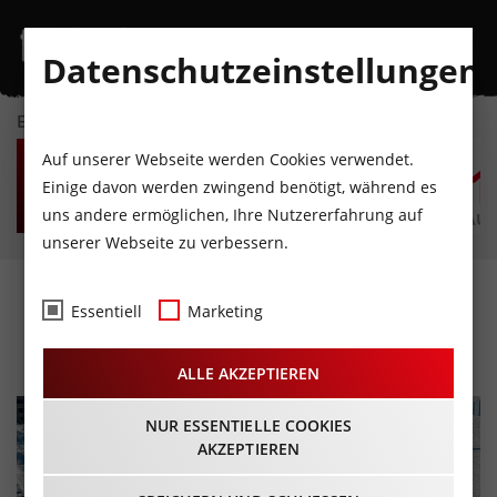
Datenschutzeinstellungen
EVENTKALENDER
DO
FR
SA
SO
MO
D
Auf unserer Webseite werden Cookies verwendet.
6
7
8
9
10
1
Einige davon werden zwingend benötigt, während es
uns andere ermöglichen, Ihre Nutzererfahrung auf
AUGUST
AUGUST
AUGUST
AUGUST
AUGUST
AUG
unserer Webseite zu verbessern.
Frühlingsparty
Essentiell
Marketing
22.03.2025 - Beginn 12:00 Uhr
ALLE AKZEPTIEREN
NUR ESSENTIELLE COOKIES
AKZEPTIEREN