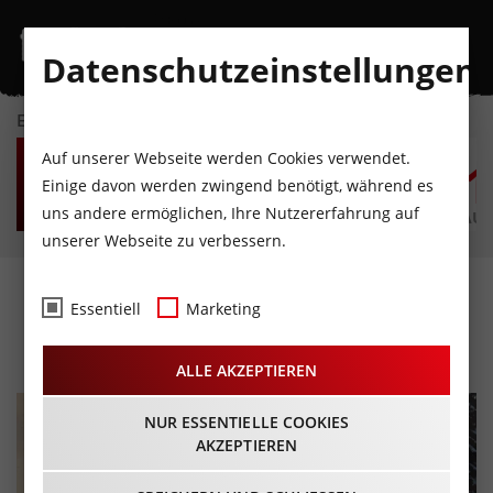
Datenschutzeinstellungen
EVENTKALENDER
SA
SO
MO
DI
MI
D
Auf unserer Webseite werden Cookies verwendet.
8
9
10
11
12
1
Einige davon werden zwingend benötigt, während es
uns andere ermöglichen, Ihre Nutzererfahrung auf
AUGUST
AUGUST
AUGUST
AUGUST
AUGUST
AUG
unserer Webseite zu verbessern.
Goodbye 4-SB Bäreck
Essentiell
Marketing
23.03.2025 - Beginn 11:00 Uhr
ALLE AKZEPTIEREN
NUR ESSENTIELLE COOKIES
AKZEPTIEREN