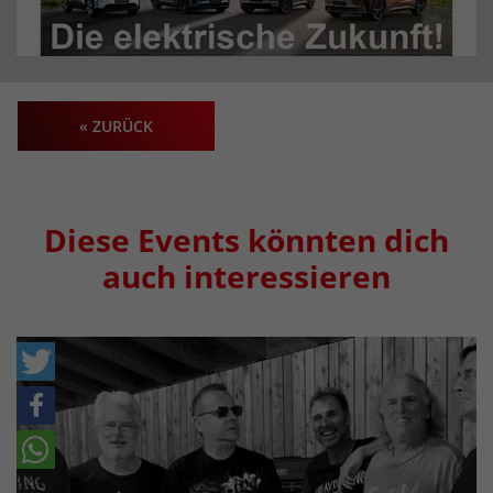
« ZURÜCK
Diese Events könnten dich
auch interessieren