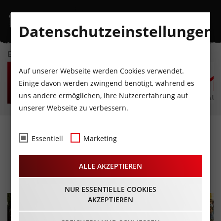
Datenschutzeinstellungen
EVENTKALENDER
MO
DI
MI
DO
FR
S
Auf unserer Webseite werden Cookies verwendet.
10
11
12
13
14
1
Einige davon werden zwingend benötigt, während es
uns andere ermöglichen, Ihre Nutzererfahrung auf
AUGUST
AUGUST
AUGUST
AUGUST
AUGUST
AUG
unserer Webseite zu verbessern.
Abendshopping in der
Essentiell
Marketing
Silberstadt Schwaz
ALLE AKZEPTIEREN
30.04.2026 - Beginn 17:00 Uhr
NUR ESSENTIELLE COOKIES
AKZEPTIEREN