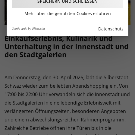
SPEICHERN UND SCHLIESSEN
Mehr über die genutzten Cookies erfahren
Datenschutz
Cookie optin by Olli machts
Einkaufserlebnis, Kulinarik und
Unterhaltung in der Innenstadt und
den Stadtgalerien
Am Donnerstag, den 30. April 2026, lädt die Silberstadt
Schwaz wieder zum beliebten Abendshopping ein. Von
17:00 bis 22:00 Uhr verwandeln sich die Innenstadt und
die Stadtgalerien in eine lebendige Erlebniswelt mit
verlängerten Öffnungszeiten, besonderen Angeboten
und einem abwechslungsreichen Rahmenprogramm.
Zahlreiche Betriebe öffnen ihre Türen bis in die