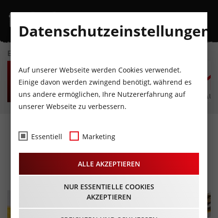
Datenschutzeinstellungen
EVENTKALENDER
DO
FR
SA
SO
MO
D
Auf unserer Webseite werden Cookies verwendet.
6
7
8
9
10
1
Einige davon werden zwingend benötigt, während es
uns andere ermöglichen, Ihre Nutzererfahrung auf
AUGUST
AUGUST
AUGUST
AUGUST
AUGUST
AUG
unserer Webseite zu verbessern.
Brunch Schifffahrt am
Essentiell
Marketing
Achensee
ALLE AKZEPTIEREN
19.07.2026 - Beginn 10:00 Uhr
NUR ESSENTIELLE COOKIES
AKZEPTIEREN