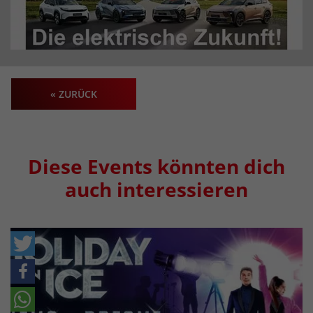
« ZURÜCK
Diese Events könnten dich
auch interessieren