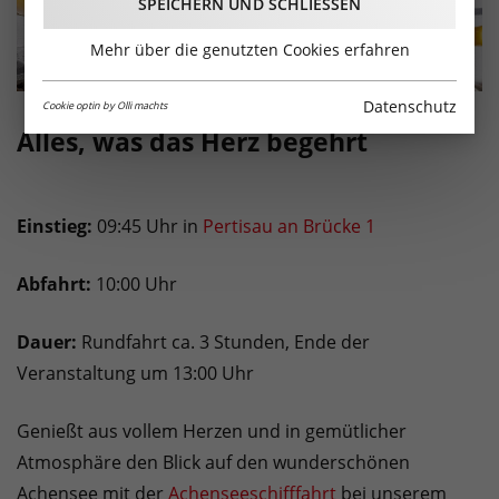
SPEICHERN UND SCHLIESSEN
Mehr über die genutzten Cookies erfahren
Datenschutz
Cookie optin by Olli machts
Alles, was das Herz begehrt
Einstieg:
09:45 Uhr in
Pertisau an Brücke 1
Abfahrt:
10:00 Uhr
Dauer:
Rundfahrt ca. 3 Stunden, Ende der
Veranstaltung um 13:00 Uhr
Genießt aus vollem Herzen und in gemütlicher
Atmosphäre den Blick auf den wunderschönen
Achensee mit der
Achenseeschifffahrt
bei unserem