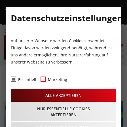
Datenschutzeinstellungen
EVENTKALENDER
SO
MO
DI
MI
DO
F
Auf unserer Webseite werden Cookies verwendet.
9
10
11
12
13
1
Einige davon werden zwingend benötigt, während es
uns andere ermöglichen, Ihre Nutzererfahrung auf
AUGUST
AUGUST
AUGUST
AUGUST
AUGUST
AUG
unserer Webseite zu verbessern.
King Serli's Familientag
Essentiell
Marketing
07.07.2026 - Beginn 12:00 Uhr
ALLE AKZEPTIEREN
NUR ESSENTIELLE COOKIES
AKZEPTIEREN