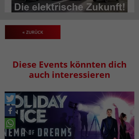
« ZURÜCK
Diese Events könnten dich
auch interessieren