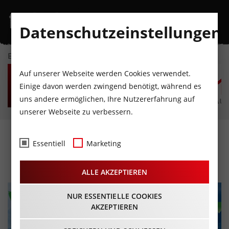
Datenschutzeinstellungen
EVENTKALENDER
SA
SO
MO
DI
MI
D
Auf unserer Webseite werden Cookies verwendet.
8
9
10
11
12
1
Einige davon werden zwingend benötigt, während es
uns andere ermöglichen, Ihre Nutzererfahrung auf
AUGUST
AUGUST
AUGUST
AUGUST
AUGUST
AUG
unserer Webseite zu verbessern.
King Serli's Familientag
Essentiell
Marketing
01.09.2026 - Beginn 12:00 Uhr
ALLE AKZEPTIEREN
NUR ESSENTIELLE COOKIES
AKZEPTIEREN