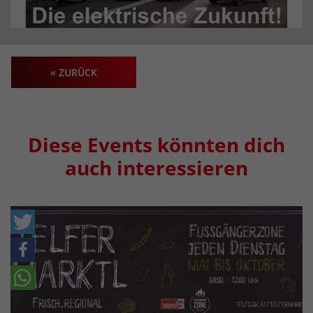
« ZURÜCK
Diese Events könnten dich
auch interessieren