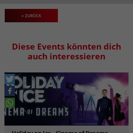
« ZURÜCK
Diese Events könnten dich
auch interessieren