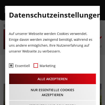
Datenschutzeinstellungen
EVENTKALENDER
DO
FR
SA
SO
MO
D
Auf unserer Webseite werden Cookies verwendet.
6
7
8
9
10
1
Einige davon werden zwingend benötigt, während es
uns andere ermöglichen, Ihre Nutzererfahrung auf
AUGUST
AUGUST
AUGUST
AUGUST
AUGUST
AUG
unserer Webseite zu verbessern.
Late Night Shopping
Essentiell
Marketing
08.05.2026 - Beginn 15:00 Uhr
ALLE AKZEPTIEREN
NUR ESSENTIELLE COOKIES
AKZEPTIEREN