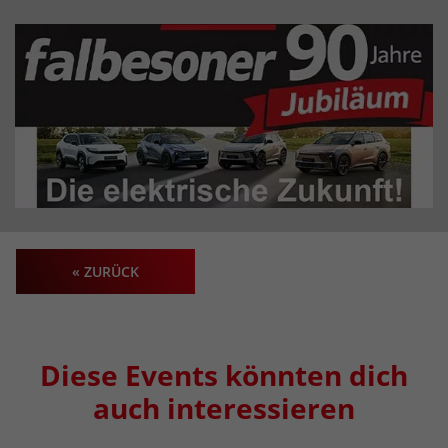
« ZURÜCK
Diese Events könnten dich
auch interessieren