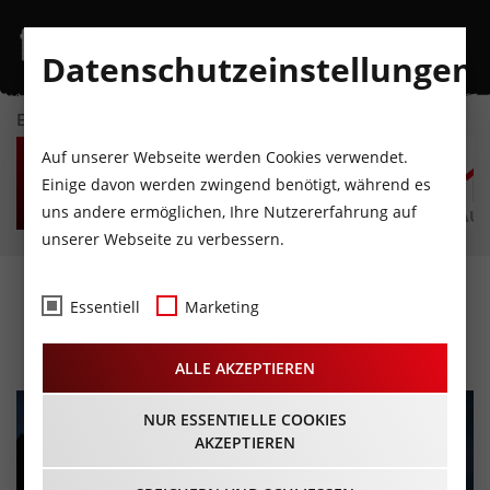
Datenschutzeinstellungen
EVENTKALENDER
SA
SO
MO
DI
MI
D
Auf unserer Webseite werden Cookies verwendet.
8
9
10
11
12
1
Einige davon werden zwingend benötigt, während es
uns andere ermöglichen, Ihre Nutzererfahrung auf
AUGUST
AUGUST
AUGUST
AUGUST
AUGUST
AUG
unserer Webseite zu verbessern.
Nordkette Bergsonnwend
Essentiell
Marketing
20.06.2026 - Beginn 18:00 Uhr
ALLE AKZEPTIEREN
NUR ESSENTIELLE COOKIES
AKZEPTIEREN