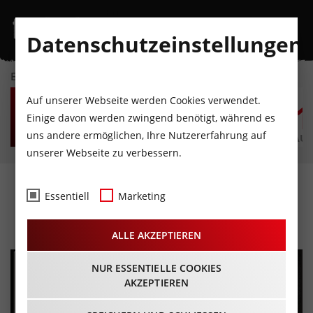
Datenschutzeinstellungen
EVENTKALENDER
MO
DI
MI
DO
FR
S
Auf unserer Webseite werden Cookies verwendet.
10
11
12
13
14
1
Einige davon werden zwingend benötigt, während es
uns andere ermöglichen, Ihre Nutzererfahrung auf
AUGUST
AUGUST
AUGUST
AUGUST
AUGUST
AUG
unserer Webseite zu verbessern.
Ritterturnier zue Tarrenz
Essentiell
Marketing
05.09.2026 - Beginn 10:00 Uhr
ALLE AKZEPTIEREN
NUR ESSENTIELLE COOKIES
AKZEPTIEREN