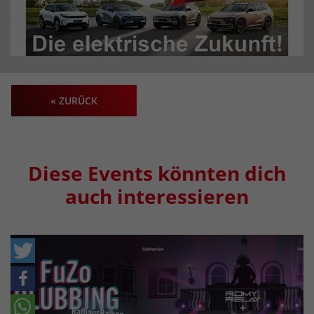
« ZURÜCK
Diese Events könnten dich
auch interessieren