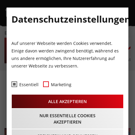
Datenschutzeinstellungen
EVENTKALENDER
FR
SA
SO
MO
DI
M
Auf unserer Webseite werden Cookies verwendet.
7
8
9
10
11
1
Einige davon werden zwingend benötigt, während es
uns andere ermöglichen, Ihre Nutzererfahrung auf
AUGUST
AUGUST
AUGUST
AUGUST
AUGUST
AUG
unserer Webseite zu verbessern.
AK Kindertheater „Das
Essentiell
Marketing
Märchen von den 12
ALLE AKZEPTIEREN
Monaten“
04.11.2023 - Beginn 14:30 Uhr
NUR ESSENTIELLE COOKIES
AKZEPTIEREN