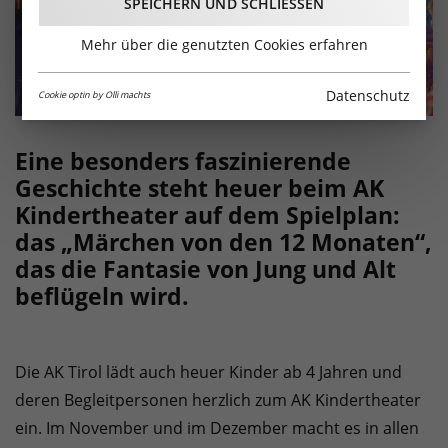
SPEICHERN UND SCHLIESSEN
Mehr über die genutzten Cookies erfahren
Datenschutz
Cookie optin by Olli machts
Eine besonders faszinierende
Geschichte steht heuer beim AK
Kindertheater auf dem Spielplan:
das „Märchen von den 12 Monaten“,
das die Fantasie von Jung und Alt
beflügeln wird.
Die AK Tirol lädt auch heuer Kinder ab 4 Jahren und
deren Begleitpersonen herzlich zum AK Kindertheater
ein. Im November und im Dezember macht es in allen