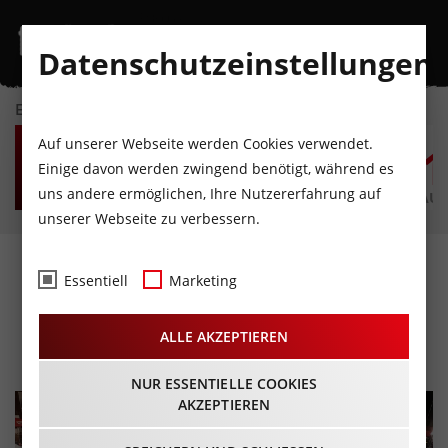
Datenschutzeinstellungen
EVENTKALENDER
FR
SA
SO
MO
DI
M
Auf unserer Webseite werden Cookies verwendet.
7
8
9
10
11
1
Einige davon werden zwingend benötigt, während es
uns andere ermöglichen, Ihre Nutzererfahrung auf
AUGUST
AUGUST
AUGUST
AUGUST
AUGUST
AUG
unserer Webseite zu verbessern.
Amraser Dorffest & Vespa
Essentiell
Marketing
Grill/Chill
ALLE AKZEPTIEREN
06.07.2024 - Beginn 15:00 Uhr
NUR ESSENTIELLE COOKIES
AKZEPTIEREN