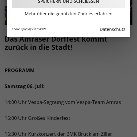
SPEICHERN UND SCHLIESSEN
Mehr über die genutzten Cookies erfahren
Datenschutz
Cookie optin by Olli machts
Das Amraser Dorffest kommt
zurück in die Stadt!
PROGRAMM
Samstag 06. Juli:
14:00 Uhr Vespa-Segnung vom Vespa-Team Amras
16:00 Uhr Großes Kinderfest!
16:30 Uhr Kurzkonzert der BMK Bruck am Ziller