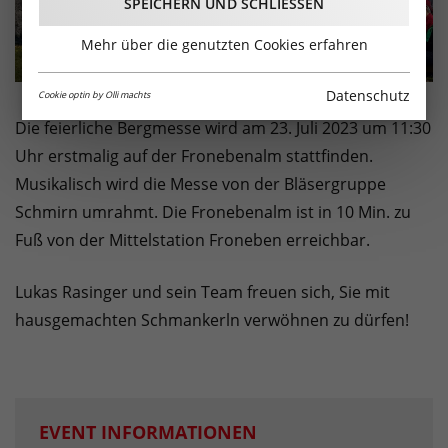
SPEICHERN UND SCHLIESSEN
Mehr über die genutzten Cookies erfahren
Datenschutz
Cookie optin by Olli machts
Die feierliche Bergmesse wird am 23. Juli 2023 um 11:30
Uhr erstmalig auf der Fronebenalm stattfinden.
Musikalisch wird die Messe von der Bläsergruppe
Schmirn umrahmt. Die Fronebenalm ist in 10 Min. zu
Fuß von der Mittelstation Froneben erreichbar.
Lukas Rasinger und sein Team freuen sich, Sie mit
hausgemachten Schmankerln verwöhnen zu dürfen!
EVENT INFORMATIONEN