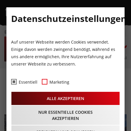
Datenschutzeinstellungen
EVENTKALENDER
MO
DI
MI
DO
FR
S
Auf unserer Webseite werden Cookies verwendet.
10
11
12
13
14
1
Einige davon werden zwingend benötigt, während es
uns andere ermöglichen, Ihre Nutzererfahrung auf
AUGUST
AUGUST
AUGUST
AUGUST
AUGUST
AUG
unserer Webseite zu verbessern.
Bergmesse auf der
Essentiell
Marketing
Fronebenalm
ALLE AKZEPTIEREN
23.07.2023 - Beginn 11:30 Uhr
NUR ESSENTIELLE COOKIES
AKZEPTIEREN