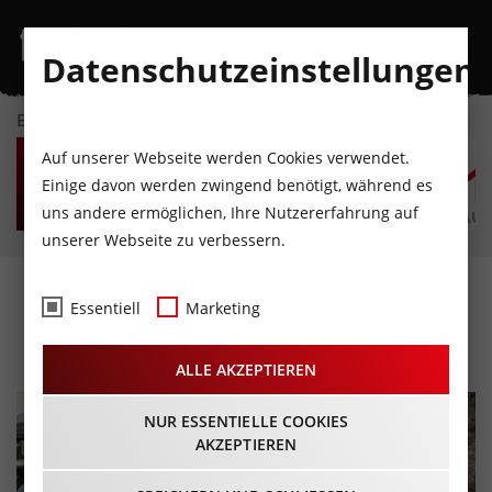
Datenschutzeinstellungen
EVENTKALENDER
SO
MO
DI
MI
DO
F
Auf unserer Webseite werden Cookies verwendet.
9
10
11
12
13
1
Einige davon werden zwingend benötigt, während es
uns andere ermöglichen, Ihre Nutzererfahrung auf
AUGUST
AUGUST
AUGUST
AUGUST
AUGUST
AUG
unserer Webseite zu verbessern.
BOGENFEST
Essentiell
Marketing
18.05.2024 - Beginn 15:00 Uhr
ALLE AKZEPTIEREN
NUR ESSENTIELLE COOKIES
AKZEPTIEREN