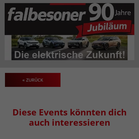
« ZURÜCK
Diese Events könnten dich
auch interessieren