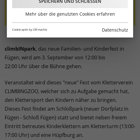
SPEICHERN UND SCHLIESSEN
Mehr über die genutzten Cookies erfahren
Datenschutz
Cookie optin by Olli machts
climbINpark
, das neue Familien- und Kinderfest in
Fügen, wird am
3. September von 12:00 bis
22:00 Uhr
über die Bühne gehen.
Veranstaltet wird dieses "neue" Fest vom Kletterverein
CLIMBINGZOO, welcher sich zu Aufgabe gemacht hat,
den Klettersport den Kindern näher zu bringen.
Dieses Fest findet am Schloßpark (neuer Dorfplatz in
Fügen - Schloß Fügen) statt und bietet neben freiem
Eintritt betreutes Kinderklettern am Kletterturm (13:00-
17:00 Uhr) und eine Hüpfburg an.