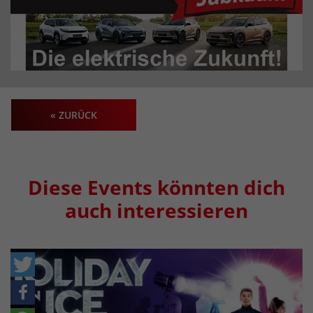
« ZURÜCK
Diese Events könnten dich
auch interessieren