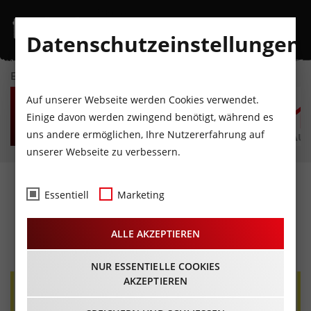
Datenschutzeinstellungen
EVENTKALENDER
SO
MO
DI
MI
DO
F
Auf unserer Webseite werden Cookies verwendet.
9
10
11
12
13
1
Einige davon werden zwingend benötigt, während es
uns andere ermöglichen, Ihre Nutzererfahrung auf
AUGUST
AUGUST
AUGUST
AUGUST
AUGUST
AUG
unserer Webseite zu verbessern.
climbINpark: Kinder- und
Essentiell
Marketing
Familienfest Fügen
ALLE AKZEPTIEREN
03.09.2022 - Beginn 12:00 Uhr
NUR ESSENTIELLE COOKIES
AKZEPTIEREN