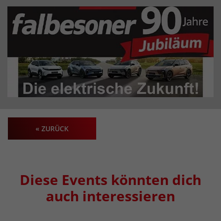
« ZURÜCK
Diese Events könnten dich
auch interessieren