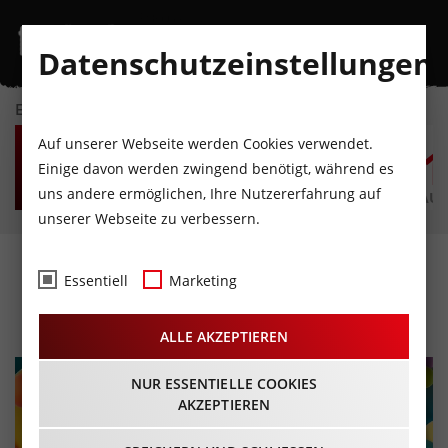
Datenschutzeinstellungen
EVENTKALENDER
DO
FR
SA
SO
MO
D
Auf unserer Webseite werden Cookies verwendet.
6
7
8
9
10
1
Einige davon werden zwingend benötigt, während es
uns andere ermöglichen, Ihre Nutzererfahrung auf
AUGUST
AUGUST
AUGUST
AUGUST
AUGUST
AUG
unserer Webseite zu verbessern.
Familienfasching
Essentiell
Marketing
21.02.2023 - Beginn 13:00 Uhr
ALLE AKZEPTIEREN
NUR ESSENTIELLE COOKIES
AKZEPTIEREN