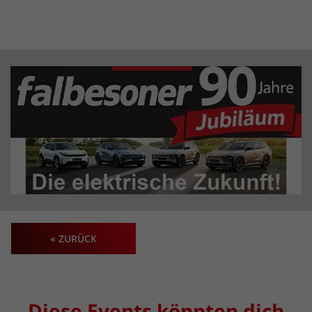
« ZURÜCK
Diese Events könnten dich