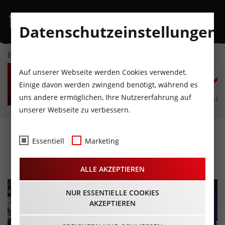
Datenschutzeinstellungen
EVENTKALENDER
SO
MO
DI
MI
DO
F
Auf unserer Webseite werden Cookies verwendet.
9
10
11
12
13
1
Einige davon werden zwingend benötigt, während es
uns andere ermöglichen, Ihre Nutzererfahrung auf
AUGUST
AUGUST
AUGUST
AUGUST
AUGUST
AUG
unserer Webseite zu verbessern.
KRAPOLDI FESTIVAL
Essentiell
Marketing
02.09.2023 - Beginn 10:00 Uhr
ALLE AKZEPTIEREN
NUR ESSENTIELLE COOKIES
AKZEPTIEREN