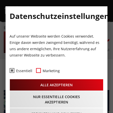
Datenschutzeinstellungen
EVENTKALENDER
SA
SO
MO
DI
MI
D
Auf unserer Webseite werden Cookies verwendet.
8
9
10
11
12
1
Einige davon werden zwingend benötigt, während es
uns andere ermöglichen, Ihre Nutzererfahrung auf
AUGUST
AUGUST
AUGUST
AUGUST
AUGUST
AUG
unserer Webseite zu verbessern.
KRAPOLDI FESTIVAL
Essentiell
Marketing
29.08.2023 - Beginn 10:00 Uhr
ALLE AKZEPTIEREN
NUR ESSENTIELLE COOKIES
AKZEPTIEREN