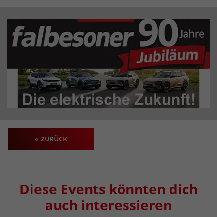
« ZURÜCK
Diese Events könnten dich
auch interessieren