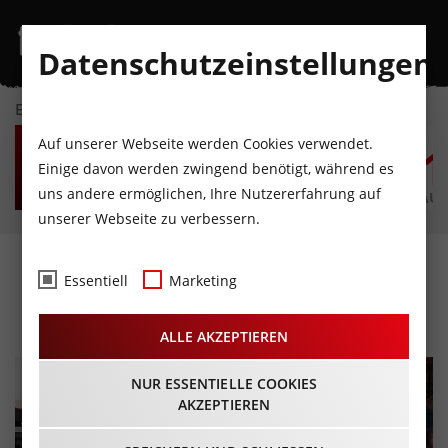
Datenschutzeinstellungen
EVENTKALENDER
MO
DI
MI
DO
FR
S
Auf unserer Webseite werden Cookies verwendet.
10
11
12
13
14
1
Einige davon werden zwingend benötigt, während es
uns andere ermöglichen, Ihre Nutzererfahrung auf
AUGUST
AUGUST
AUGUST
AUGUST
AUGUST
AUG
unserer Webseite zu verbessern.
Landecker Wochentoaler
Essentiell
Marketing
13.08.2025 - Beginn 17:00 Uhr
ALLE AKZEPTIEREN
NUR ESSENTIELLE COOKIES
AKZEPTIEREN