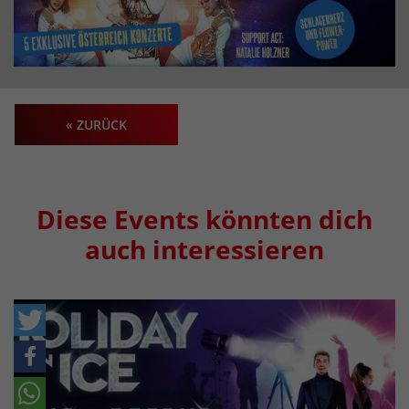
« ZURÜCK
Diese Events könnten dich
auch interessieren