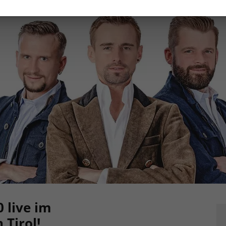
0 live im
 Tirol!