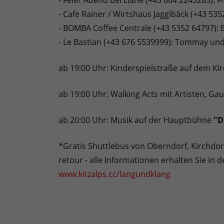
- Feier Abend bei Liane (+43 664 2245285): F
- Cafe Rainer / Wirtshaus Jagglbäck (+43 535
- BOMBA Coffee Centrale (+43 5352 64797):
- Le Bastian (+43 676 5539999): Tommay und 
ab 19:00 Uhr: Kinderspielstraße auf dem Kirc
ab 19:00 Uhr: Walking Acts mit Artisten, Ga
ab 20:00 Uhr: Musik auf der Hauptbühne
"D
*Gratis Shuttlebus von Oberndorf, Kirchdorf
retour - alle Informationen erhalten Sie in 
www.kitzalps.cc/langundklang