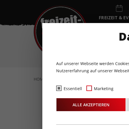
FREIZEIT & E
EVENTKALEN
D
SA
8
AUGUST
Auf unserer Webseite werden Cookies
Nutzererfahrung auf unserer Webseit
HOME
FREIZEIT & EVENTS
FAMILIE
E
Essentiell
Marketing
Lang &
ALLE AKZEPTIEREN