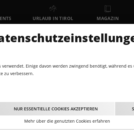
VENTS
URLAUB IN TIROL
MAGAZIN
DER
atenschutzeinstellung
SO
MO
DI
9
10
11
AUGUST
AUGUST
AUGUST
AU
 verwendet. Einige davon werden zwingend benötigt, während es 
e zu verbessern.
VENTS FÜR GROSS & KLEIN
LANG & KLANG MIT „DIE GRUBERTA
 Klang mit „Die Grube
NUR ESSENTIELLE COOKIES AKZEPTIEREN
10.07.2024 - Beginn 18:30 Uhr
Mehr über die genutzten Cookies erfahren