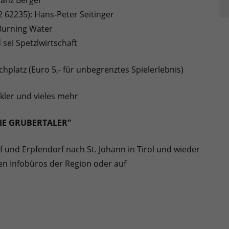
ranz Berger
2 62235): Hans-Peter Seitinger
 Burning Water
sei Spetzlwirtschaft
hplatz (Euro 5,- für unbegrenztes Spielerlebnis)
ukler und vieles mehr
IE GRUBERTALER"
 und Erpfendorf nach St. Johann in Tirol und wieder
den Infobüros der Region oder auf